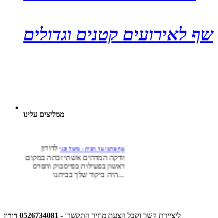
שף לאירועים קטנים וגדולים
ממליצים עלינו
לדורון
שף פרטי עד הבית - מיטל ובני
וודקה המדהים אשתי זכתה במקום
ראשון בפעילות בפייסבוק והפרס
היה ביקור שלך בביתנו....
ביום שבת
שף עד הבית - יעל ודרור נגבי
האחרון חגגתי יום הולדת ובעלי
הפתיע אותי והביא לי "שף עד
הבית". הופתעתי מאוד.....
ליציירת קשר וקבל הצעת מחיר התקשרו -
0526734081 דורון