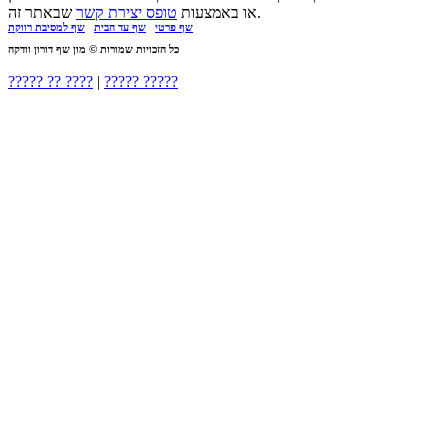
שבאתר זה.
או באמצעות
טופס יצירת קשר
היי דורון,
שף פרטי
שף עד הבית
שף למסיבת רווקת
שף למסיבת רווקות - גילי אורן
רציתי להודות לך שוב על ערב
כל הזכויות שמורות © מון שף דורון וודקה
נפלא אתמול....האוכל היה
????? ?? ????
|
????? ?????
מדהים!!!
חגגנו
שף פרטי ליום הולדת - משפ סיידון
יום הולדת 60 לאימי חיפשנו ארוע
מיוחד וחגיגי בדקנו חיפשנו וסקרנו
.....
הי
שף פרטי לארוחה זוגית - אורן ויונית אוחיון
דורון, בתאריך 11/10 הפתיע אותי
בעלי במתנת יום הולדת מיוחדת
במינה. הוא הזמין אלינו הביתה,
אותך,
החלטנו
שף פרטי לארוחה משפחתית
לחגוג יום הולדת בחיק המשפחה
וחיפשנו משהו שונה ,
שיעור פרטי עם שף - מהרעיון עד הצלחת
לפני כמה שבועות פניתי אליכם
במייל עבור אירוע לאמא של בן זוגי.